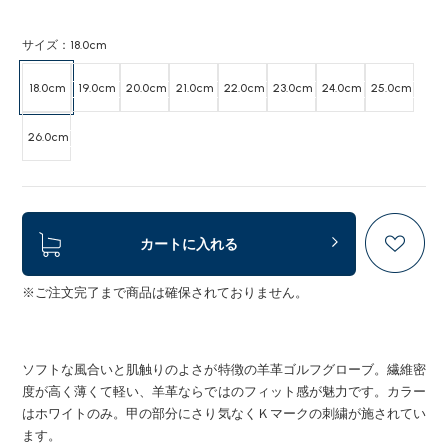
サイズ：18.0cm
18.0cm
19.0cm
20.0cm
21.0cm
22.0cm
23.0cm
24.0cm
25.0cm
26.0cm
カートに入れる
※ご注文完了まで商品は確保されておりません。
ソフトな風合いと肌触りのよさが特徴の羊革ゴルフグローブ。繊維密
度が高く薄くて軽い、羊革ならではのフィット感が魅力です。カラー
はホワイトのみ。甲の部分にさり気なくＫマークの刺繍が施されてい
ます。