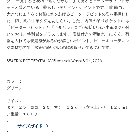
グ。 一見すると花柄でありながら、よく見るとピーターラビットが
そっと隠れている、愛らしいデザインがポイントです。 前面には、
大きなじょうろでお花に水をあげるピーターラビットの姿を素押しし
た、切手風の牛革タグをあしらいました。内装の吊りポケットにも
「ピーターラビット」と「キタムラ」ロゴが刻印された牛革タグが付
いており、特別感をプラスします。 底板付きで型崩れしにくく、荷
物を入れても安定感があるのが嬉しいポイント。ビニールコーティン
グ素材なので、水滴や軽い汚れの拭き取りができ便利です。
BEATRIX POTTER(TM) (C)Frederick Warne&Co.,2026
カラー：
グリーン
サイズ：
タテ ２５ ヨコ ２０ マチ １２ｃｍ（立ち上がり １２ｃｍ）
／重量 １８０ｇ
サイズガイド