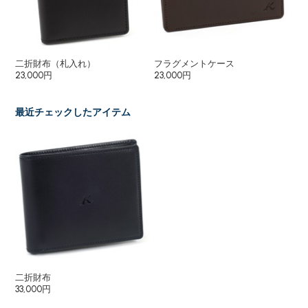
二折財布（札入れ）
フラグメントケース
長
23,000円
23,000円
35
最近チェックしたアイテム
二折財布
33,000円