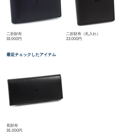
二折財布
二折財布（札入れ）
フ
33,000円
23,000円
23
最近チェックしたアイテム
長財布
35,000円