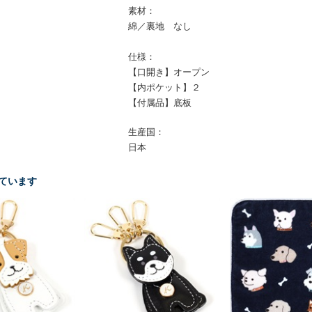
素材：
綿／裏地 なし
仕様：
【口開き】オープン
【内ポケット】２
【付属品】底板
生産国：
日本
ています