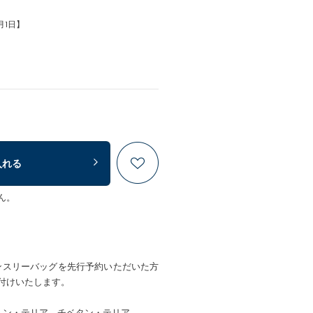
月1日】
入れる
ん。
】のマンスリーバッグを先行予約いただいた方
付けいたします。
トン・テリア、チベタン・テリア