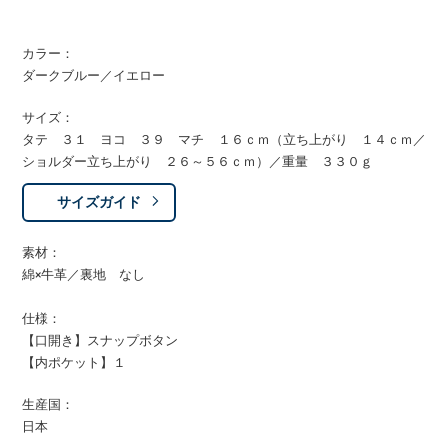
カラー：
ダークブルー／イエロー
サイズ：
タテ ３１ ヨコ ３９ マチ １６ｃｍ（立ち上がり １４ｃｍ／
ショルダー立ち上がり ２６～５６ｃｍ）／重量 ３３０ｇ
サイズガイド
素材：
綿×牛革／裏地 なし
仕様：
【口開き】スナップボタン
【内ポケット】１
生産国：
日本