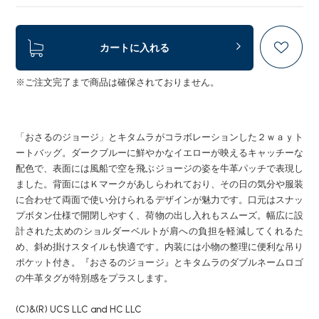
カートに入れる
※ご注文完了まで商品は確保されておりません。
「おさるのジョージ」とキタムラがコラボレーションした２ｗａｙト
ートバッグ。ダークブルーに鮮やかなイエローが映えるキャッチーな
配色で、表面には風船で空を飛ぶジョージの姿を牛革パッチで表現し
ました。背面にはＫマークがあしらわれており、その日の気分や服装
に合わせて両面で使い分けられるデザインが魅力です。口元はスナッ
プボタン仕様で開閉しやすく、荷物の出し入れもスムーズ。幅広に設
計された太めのショルダーベルトが肩への負担を軽減してくれるた
め、斜め掛けスタイルも快適です。内装には小物の整理に便利な吊り
ポケット付き。『おさるのジョージ』とキタムラのダブルネームロゴ
の牛革タグが特別感をプラスします。
(C)&(R) UCS LLC and HC LLC