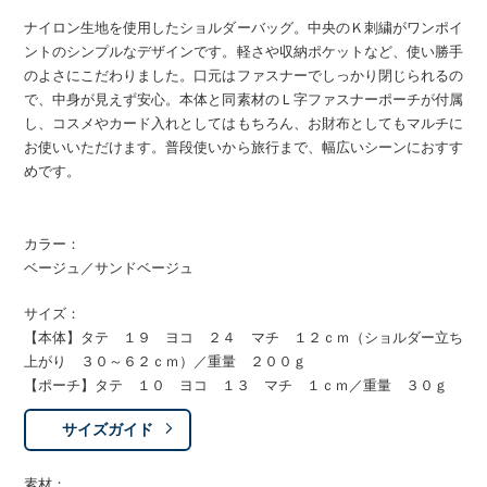
ナイロン生地を使用したショルダーバッグ。中央のＫ刺繍がワンポイ
ントのシンプルなデザインです。軽さや収納ポケットなど、使い勝手
のよさにこだわりました。口元はファスナーでしっかり閉じられるの
で、中身が見えず安心。本体と同素材のＬ字ファスナーポーチが付属
し、コスメやカード入れとしてはもちろん、お財布としてもマルチに
お使いいただけます。普段使いから旅行まで、幅広いシーンにおすす
めです。
カラー：
ベージュ／サンドベージュ
サイズ：
【本体】タテ １９ ヨコ ２４ マチ １２ｃｍ（ショルダー立ち
上がり ３０～６２ｃｍ）／重量 ２００ｇ
【ポーチ】タテ １０ ヨコ １３ マチ １ｃｍ／重量 ３０ｇ
サイズガイド
素材：