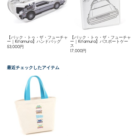
ta
【バック・トゥ・ザ・フューチャ
【バック・トゥ・ザ・フューチャ
ト
グ
ー｜Kitamura】ハンドバッグ
ー｜Kitamura】パスポートケー
14
ス
53,000円
17,000円
最近チェックしたアイテム