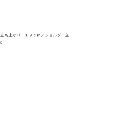
（立ち上がり １９ｃｍ／ショルダー立
ｇ