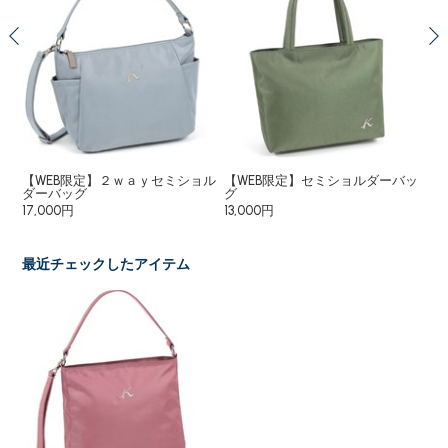
【WEB限定】２ｗａｙセミショル
【WEB限定】セミショルダーバッ
２
ダーバッグ
グ
33
17,000円
13,000円
最近チェックしたアイテム