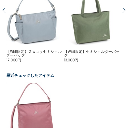
【WEB限定】２ｗａｙセミショル
【WEB限定】セミショルダーバッ
２
ダーバッグ
グ
33
17,000円
13,000円
最近チェックしたアイテム