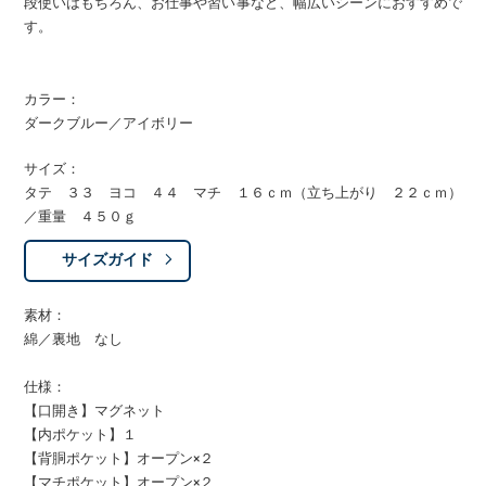
段使いはもちろん、お仕事や習い事など、幅広いシーンにおすすめで
す。
カラー：
ダークブルー／アイボリー
サイズ：
タテ ３３ ヨコ ４４ マチ １６ｃｍ（立ち上がり ２２ｃｍ）
／重量 ４５０ｇ
サイズガイド
素材：
綿／裏地 なし
仕様：
【口開き】マグネット
【内ポケット】１
【背胴ポケット】オープン×２
【マチポケット】オープン×２