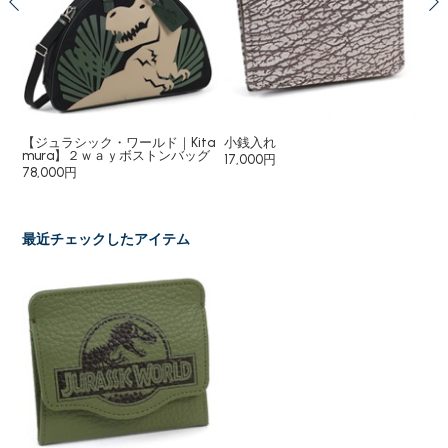
チャ
【ジュラシック・ワールド｜Kita
小銭入れ
小
ー
mura】２ｗａｙボストンバッグ
17,000円
8,
78,000円
最近チェックしたアイテム