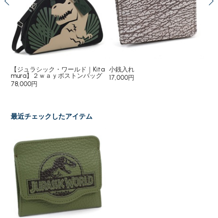
チャ
【ジュラシック・ワールド｜Kita
小銭入れ
小
ー
mura】２ｗａｙボストンバッグ
17,000円
8,
78,000円
最近チェックしたアイテム