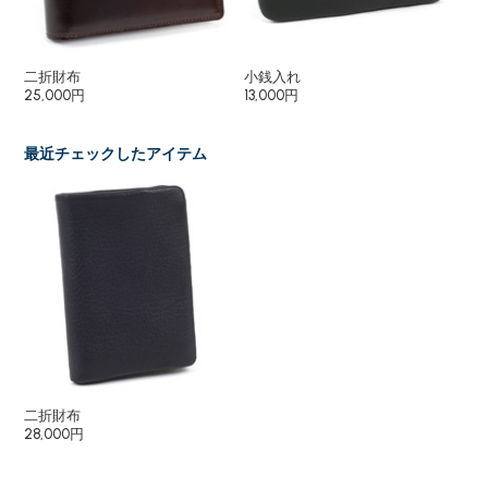
二折財布
小銭入れ
カ
25,000円
13,000円
19
最近チェックしたアイテム
二折財布
28,000円