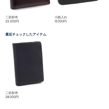
二折財布
小銭入れ
カ
25,000円
13,000円
19
最近チェックしたアイテム
二折財布
28,000円