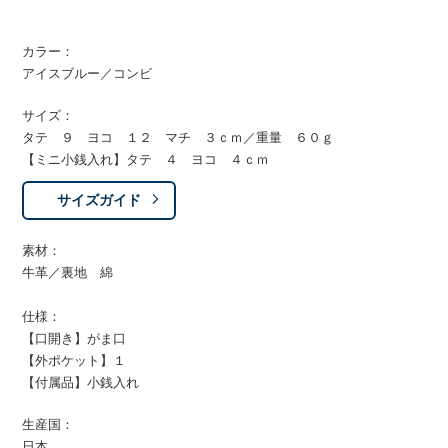
カラー：
アイスブルー／コンビ
サイズ：
タテ ９ ヨコ １２ マチ ３ｃｍ／重量 ６０ｇ
【ミニ小銭入れ】タテ ４ ヨコ ４ｃｍ
サイズガイド
素材：
牛革／裏地 綿
仕様：
【口開き】がま口
【外ポケット】１
【付属品】小銭入れ
生産国：
日本