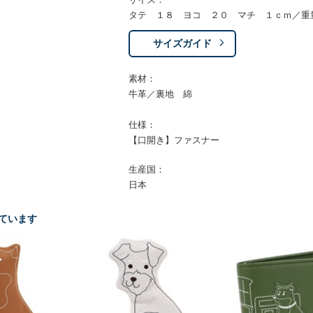
タテ １８ ヨコ ２０ マチ １ｃｍ／重
サイズガイド
素材：
牛革／裏地 綿
仕様：
【口開き】ファスナー
生産国：
日本
ています