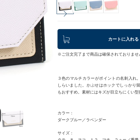
カートに入れる
※ご注文完了まで商品は確保されておりませ
３色のマルチカラーがポイントの名刺入れ。か
しらいました。かぶせはホックでしっかり
もおすすめ。素材にはキズが目立ちにくい型
カラー：
ダークブルー／ラベンダー
サイズ：
タテ ８ ヨコ １２ マチ ２ｃｍ／重量