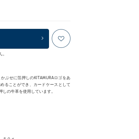
ん。
ぶせに箔押しのKITAMURAロゴをあ
留めることができ、カードケースとして
押しの牛革を使用しています。
 ５０ｇ