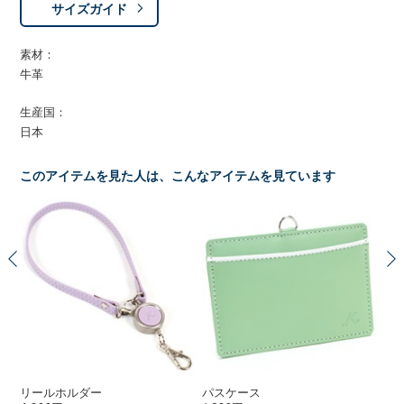
サイズガイド
素材：
牛革
生産国：
日本
このアイテムを見た人は、こんなアイテムを見ています
リールホルダー
パスケース
印