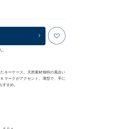
ん。
したキーケース。天然素材独特の風合い
たＫマークがアクセント。薄型で、手に
おすすめ。
 ５０ｇ