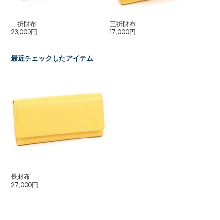
二折財布
三折財布
小
23,000円
17,000円
8,
最近チェックしたアイテム
長財布
27,000円