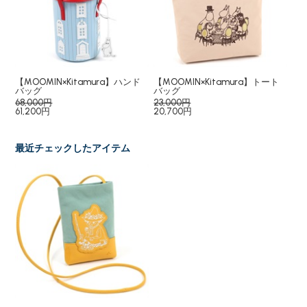
ド
【MOOMIN×Kitamura】ハンド
【MOOMIN×Kitamura】トート
【M
バッグ
バッグ
布
68,000円
23,000円
35
61,200円
20,700円
31,
最近チェックしたアイテム