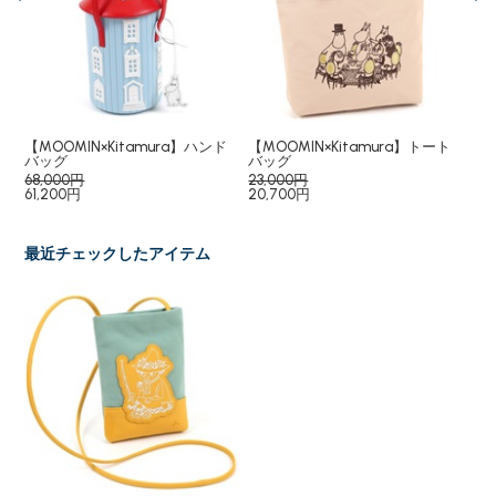
ド
【MOOMIN×Kitamura】ハンド
【MOOMIN×Kitamura】トート
【M
バッグ
バッグ
布
68,000円
23,000円
35
61,200円
20,700円
31,
最近チェックしたアイテム