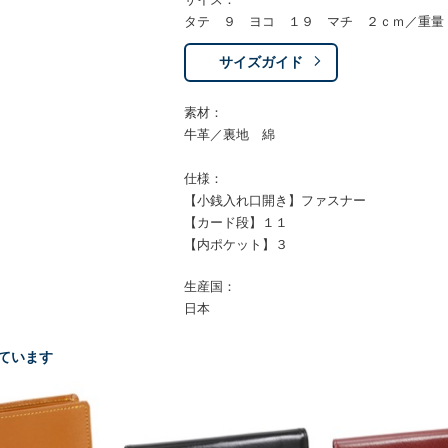
タテ ９ ヨコ １９ マチ ２ｃｍ／重量
サイズガイド
素材：
牛革／裏地 綿
仕様：
【小銭入れ口開き】ファスナー
【カード段】１１
【内ポケット】３
生産国：
日本
ています