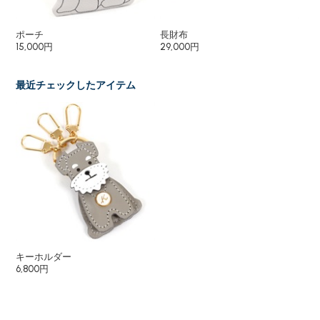
ポーチ
長財布
二
15,000円
29,000円
27
最近チェックしたアイテム
キーホルダー
6,800円