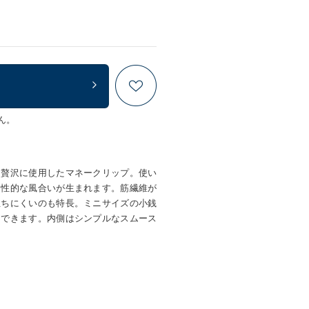
ん。
を贅沢に使用したマネークリップ。使い
個性的な風合いが生まれます。筋繊維が
立ちにくいのも特長。ミニサイズの小銭
けできます。内側はシンプルなスムース