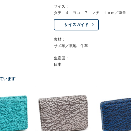
サイズ：
タテ ４ ヨコ ７ マチ １ｃｍ／重量 
サイズガイド
素材：
サメ革／裏地 牛革
生産国：
日本
ています