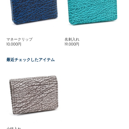
マネークリップ
名刺入れ
二
10,000円
19,000円
28
最近チェックしたアイテム
小銭入れ