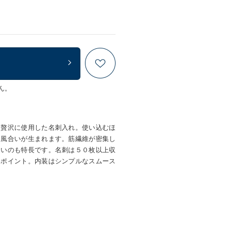
ん。
を贅沢に使用した名刺入れ。使い込むほ
な風合いが生まれます。筋繊維が密集し
くいのも特長です。名刺は５０枚以上収
いポイント。内装はシンプルなスムース