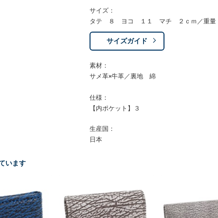
サイズ：
タテ ８ ヨコ １１ マチ ２ｃｍ／重量
サイズガイド
素材：
サメ革×牛革／裏地 綿
仕様：
【内ポケット】３
生産国：
日本
ています