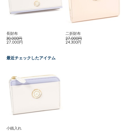
長財布
二折財布
キ
30,000円
27,000円
12
27,000円
24,300円
10
最近チェックしたアイテム
小銭入れ