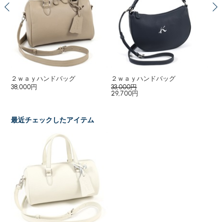
２ｗａｙハンドバッグ
２ｗａｙハンドバッグ
シ
38,000円
33,000円
23
29,700円
最近チェックしたアイテム