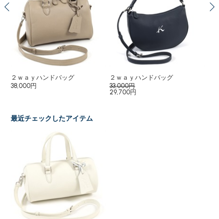
２ｗａｙハンドバッグ
２ｗａｙハンドバッグ
シ
38,000円
33,000円
23
29,700円
最近チェックしたアイテム