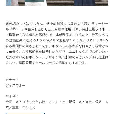
紫外線カットはもちろん、熱中症対策にも最適な「東レ サマーシー
ルド🄬 LⅡ」を使用した折りたたみ晴雨兼用 日傘。特殊三層ラミネー
ト構造からなる優れた遮熱性で、体感温度は－４℃以上。最高レベル
の遮熱効果／遮光率１００％／ＵＶ遮蔽率１００％／ＵＰＦ５０+を
誇る機能性の高さが魅力です。キタムラの標準的な日傘より親骨が５
ｃｍ長く、より広範囲を日差しから守り、ユニセックスでお使いいた
だきやすいのもポイント。デザインもＫ刺繍のみでシンプルに仕上げ
ました。晴雨兼用でオールシーズン活躍する１本です。
カラー：
アイスブルー
サイズ：
全長 ５６（折りたたみ時 ２４）ｃｍ、親骨 ５５ｃｍ、骨数 ６
本／重量 ２１０ｇ