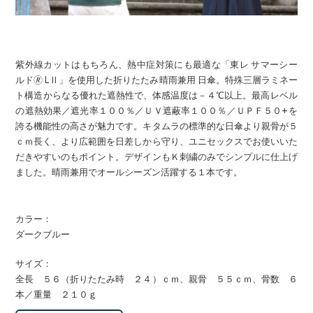
紫外線カットはもちろん、熱中症対策にも最適な「東レ サマーシー
ルド🄬 LⅡ」を使用した折りたたみ晴雨兼用 日傘。特殊三層ラミネー
ト構造からなる優れた遮熱性で、体感温度は－４℃以上。最高レベル
の遮熱効果／遮光率１００％／ＵＶ遮蔽率１００％／ＵＰＦ５０+を
誇る機能性の高さが魅力です。キタムラの標準的な日傘より親骨が５
ｃｍ長く、より広範囲を日差しから守り、ユニセックスでお使いいた
だきやすいのもポイント。デザインもＫ刺繍のみでシンプルに仕上げ
ました。晴雨兼用でオールシーズン活躍する１本です。
カラー：
ダークブルー
サイズ：
全長 ５６（折りたたみ時 ２４）ｃｍ、親骨 ５５ｃｍ、骨数 ６
本／重量 ２１０ｇ