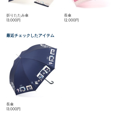
折りたたみ傘
長傘
２
13,000円
12,000円
18
最近チェックしたアイテム
長傘
13,000円