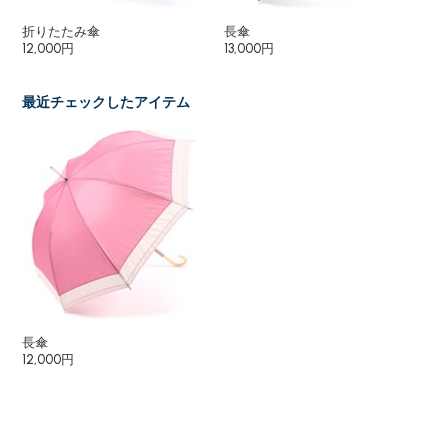
折りたたみ傘
長傘
撥
12,000円
13,000円
38
最近チェックしたアイテム
長傘
12,000円