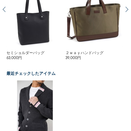
セミショルダーバッグ
２ｗａｙハンドバッグ
シ
63,000円
39,000円
43
最近チェックしたアイテム