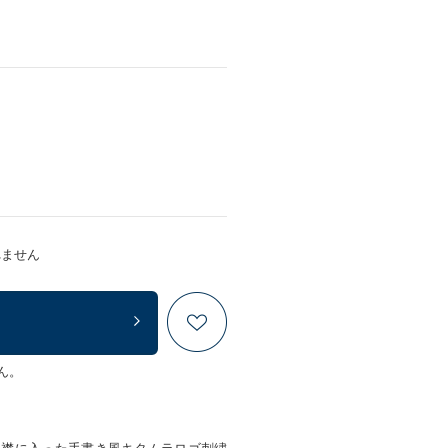
れません
ん。