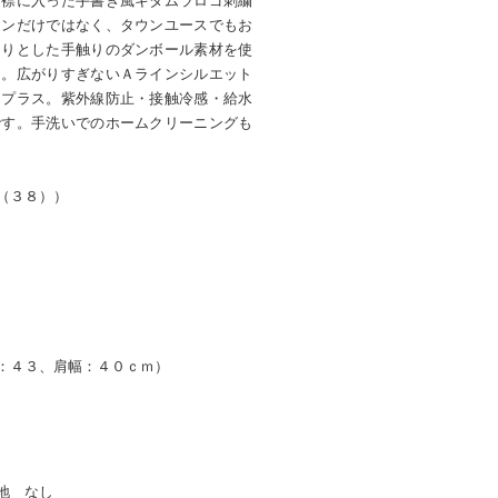
。襟に入った手書き風キタムラロゴ刺繍
ーンだけではなく、タウンユースでもお
とりとした手触りのダンボール素材を使
た。広がりすぎないＡラインシルエット
をプラス。紫外線防止・接触冷感・給水
です。手洗いでのホームクリーニングも
（３８））
：４３、肩幅：４０ｃｍ）
地 なし