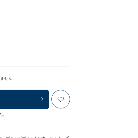
れません
ん。