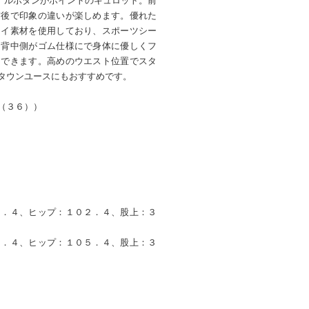
リジナルボタンがポイントのキュロット。前
前後で印象の違いが楽しめます。優れた
ライ素材を使用しており、スポーツシー
は背中側がゴム仕様にで身体に優しくフ
にできます。高めのウエスト位置でスタ
タウンユースにもおすすめです。
（３６））
９．４、ヒップ：１０２．４、股上：３
２．４、ヒップ：１０５．４、股上：３