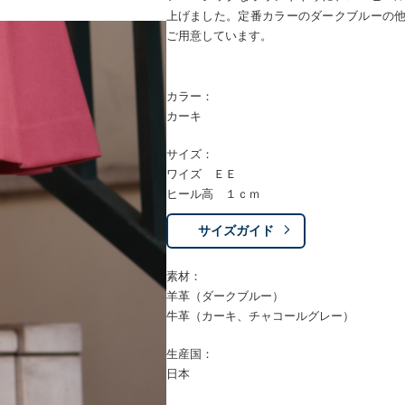
上げました。定番カラーのダークブルーの
ご用意しています。
カラー：
カーキ
サイズ：
ワイズ ＥＥ
ヒール高 １ｃｍ
サイズガイド
素材：
羊革（ダークブルー）
牛革（カーキ、チャコールグレー）
生産国：
日本