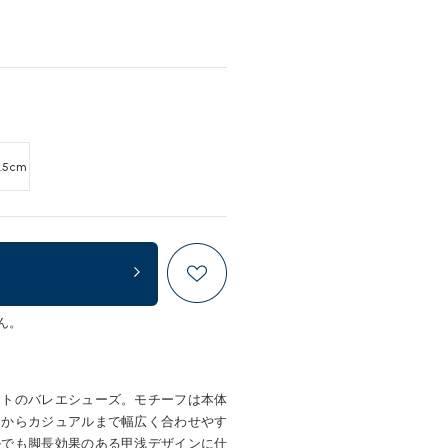
.5cm
ん。
ントのバレエシューズ。モチーフは本体
めからカジュアルまで幅広く合わせやす
ルでも脚長効果のある甲浅デザインに仕