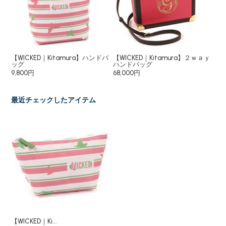
入れ
【WICKED｜Kitamura】ハンドバ
【WICKED｜Kitamura】２ｗａｙ
【W
ッグ
ハンドバッグ
18
9,800円
68,000円
最近チェックしたアイテム
【WICKED｜Ki...