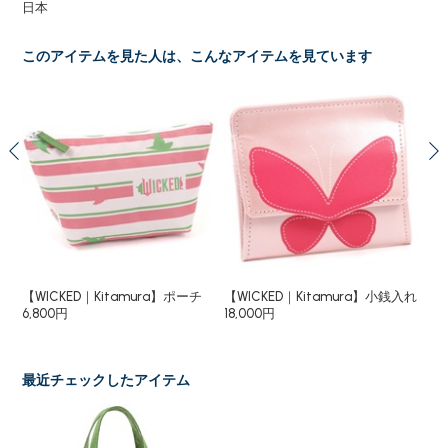
日本
このアイテムを見た人は、こんなアイテムを見ています
ドバ
【WICKED｜Kitamura】ポーチ
【WICKED｜Kitamura】小銭入れ
【W
6,800円
18,000円
18
最近チェックしたアイテム