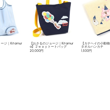
ジ｜Kitamur
【おさるのジョージ｜Kitamur
【カナヘイの小動物×K
a】２ｗａｙトートバッグ
タオルハンカチ
20,000円
1,500円