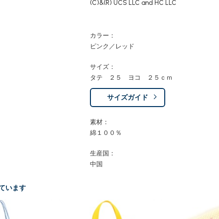
(C)&(R) UCS LLC and HC LLC
カラー：
ピンク／レッド
サイズ：
タテ ２５ ヨコ ２５ｃｍ
サイズガイド
素材：
綿１００％
生産国：
中国
ています