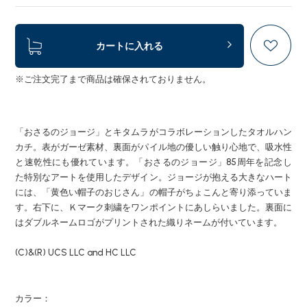
カートに入れる
※ご注文完了まで商品は確保されておりません。
「おさるのジョージ」とキタムラがコラボレーションしたタオルハン
カチ。表がガーゼ素材、裏面がパイル地の優しい触り心地で、吸水性
と速乾性にも優れています。「おさるのジョージ」85周年を記念し
た特別なアートを使用したデザイン。ジョージが抱える大きなハート
には、「黄色い帽子のおじさん」の帽子がちょこんと寄り添っていま
す。右下に、Ｋマーク刺繍をワンポイントにあしらいました。裏面に
はダブルネームロゴがプリントされた織りネームが付いています。
(C)&(R) UCS LLC and HC LLC
カラー：