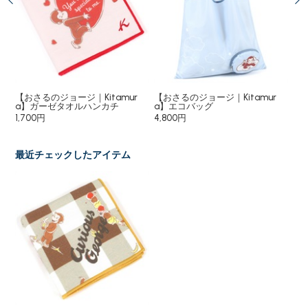
ーム
【おさるのジョージ｜Kitamur
【おさるのジョージ｜Kitamur
【お
a】ガーゼタオルハンカチ
a】エコバッグ
a
1,700円
4,800円
20
最近チェックしたアイテム