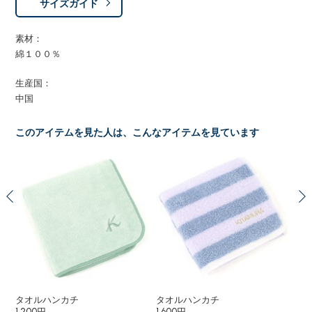
サイズガイド
素材：
綿１００％
生産国：
中国
このアイテムを見た人は、こんなアイテムを見ています
タオルハンカチ
タオルハンカチ
小
1,200円
1,600円
2,