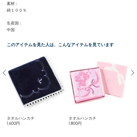
素材：
綿１００％
生産国：
中国
このアイテムを見た人は、こんなアイテムを見ています
タオルハンカチ
タオルハンカチ
タ
1,600円
1,800円
1,6