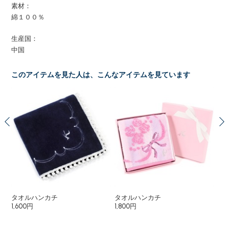
素材：
綿１００％
生産国：
中国
このアイテムを見た人は、こんなアイテムを見ています
タオルハンカチ
タオルハンカチ
タ
1,600円
1,800円
1,6