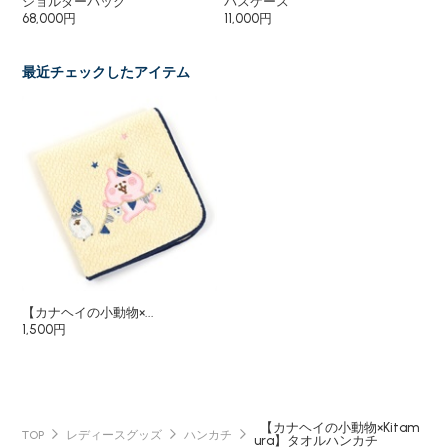
ショルダーバッグ
パスケース
15
68,000円
11,000円
最近チェックしたアイテム
【カナヘイの小動物×...
1,500円
【カナヘイの小動物×Kitam
TOP
レディースグッズ
ハンカチ
ura】タオルハンカチ