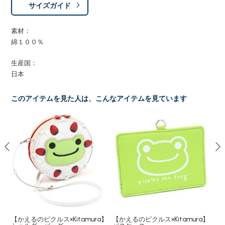
サイズガイド
素材：
綿１００％
生産国：
日本
このアイテムを見た人は、こんなアイテムを見ています
【かえるのピクルス×Kitamura】
【かえるのピクルス×Kitamura】
パ