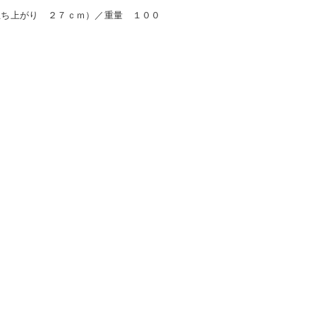
立ち上がり ２７ｃｍ）／重量 １００